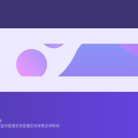
:
A
篮球直播
足球直播
足球录像
足球新闻