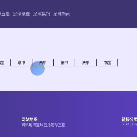
球直播
足球录像
足球集锦
足球新闻
英超
意甲
西甲
德甲
法甲
中超
网站地图:
链接分类
NBA
CB
网站地图
篮球直播
足球直播