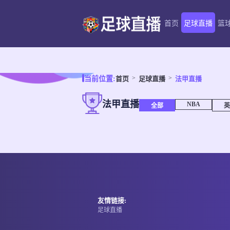
首页
足球直播
篮
首页
足球直播
法甲直播
当前位置:
法甲直播
NBA
全部
友情链接:
足球直播