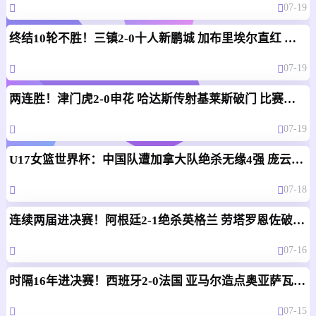
07-19
终结10轮不胜！三镇2-0十人新鹏城 加布里埃尔直红 熊继政破门
07-19
两连胜！津门虎2-0申花 哈达斯传射基莱斯破门 比赛一度暂停1小时
07-19
U17女篮世界杯：中国队遭加拿大队绝杀无缘4强 庞云舒16+10
07-18
连续两届进决赛！阿根廷2-1绝杀英格兰 劳塔罗恩佐破门梅西两助攻
07-16
时隔16年进决赛！西班牙2-0法国 亚马尔造点奥亚萨瓦尔、波罗破门
07-15