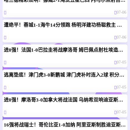
哈兰德精彩双响！挪威2-1淘汰五星巴西 内马尔点射吉马良斯失点
07-06
遭绝平！蓉城1-1海牛14分领跑 杨明洋建功杨聪救主 海牛仍倒数第3
07-06
进8强！法国1-0巴拉圭将战摩洛哥 姆巴佩点射杜埃造点主裁引争议
07-05
逃离垫底！津门虎3-0新鹏城 津门虎补时连入2球 积分平三镇升第15
07-05
进8强！摩洛哥3-0加拿大将战法国 乌纳希双响迪亚斯两助
07-05
16强将战瑞士！哥伦比亚1-0加纳 阿里亚斯制胜迪亚斯失良机