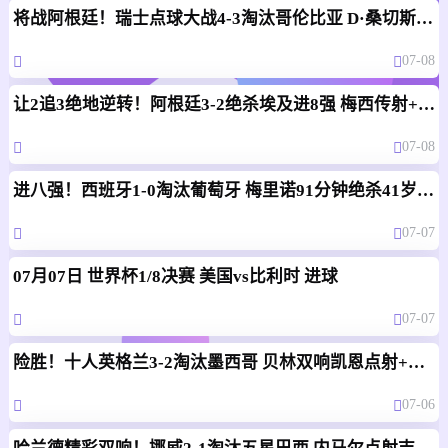
将战阿根廷！瑞士点球大战4-3淘汰哥伦比亚 D·桑切斯、库乔失点
07-08
让2追3绝地逆转！阿根廷3-2绝杀埃及进8强 梅西传射+失点恩佐绝杀
07-08
进八强！西班牙1-0淘汰葡萄牙 梅里诺91分钟绝杀41岁C罗最后一舞
07-07
07月07日 世界杯1/8决赛 美国vs比利时 进球
07-07
险胜！十人英格兰3-2淘汰墨西哥 贝林双响凯恩点射+送点宽萨直红
07-06