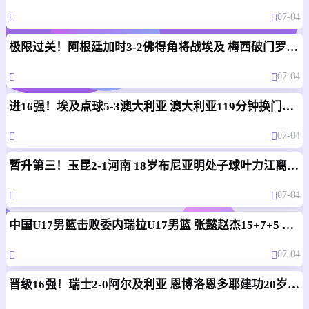
07-04
极限过关！阿根廷加时3-2佛得角将战埃及 梅西破门罗梅罗造乌龙
07-04
进16强！埃及点球5-3澳大利亚 澳大利亚119分钟换门将埃及4罚全中
07-04
暂升第三！玉昆2-1河南 18岁布尼亚明处子球叶力江离谱梦游送礼
07-04
中国U17男篮击败委内瑞拉U17男篮 张懿赵杰15+7+5 陈昱休18+7
07-04
晋级16强！瑞士2-0阿尔及利亚 恩博洛恩多耶建功20岁曼赞比献助攻