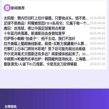
新闻推荐
2026-08-08
太阳报：费内巴切盯上拉什福德，只要他点头，钱不是问题
2026-08-06
足球不是商品！阿隆索怒怼FIFA私有化：它属于每一个普通人
2026-08-05
唐田：这场球，得让中国足球看到点希望
2026-08-04
十年蓝月终落幕，斯通斯自由身登陆意甲
2026-08-04
巴萨等小蜘蛛“拍桌子”：他不主动，我们不加价
2026-08-03
拉齐奥瞄上葡超锋线新星，租借+买断方案藏着什么算盘？
2026-08-03
巴黎盯上日本门将铃木彩艳？签下后可能先租出去练级
2026-08-01
齐尔克泽离尤文图斯还有多远？两家媒体掐起来了，3500万欧元成了坎
2026-07-29
中超第20轮裁判名单出炉：韩国裁判连场执法，上海德比交给艾堃
2026-07-28
曼联清洗5人省下83万周薪，卡里克这刀砍得够狠
友情链接: