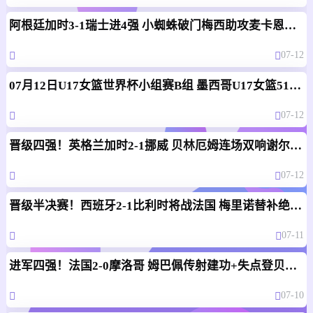
阿根廷加时3-1瑞士进4强 小蜘蛛破门梅西助攻麦卡恩博洛假摔染红
07-12
07月12日U17女篮世界杯小组赛B组 墨西哥U17女篮51-80中国U17女篮 全场集锦
07-12
晋级四强！英格兰加时2-1挪威 贝林厄姆连场双响谢尔德鲁普破门
07-12
晋级半决赛！西班牙2-1比利时将战法国 梅里诺替补绝杀拉门斯送礼
07-11
进军四强！法国2-0摩洛哥 姆巴佩传射建功+失点登贝莱贴地斩
07-10