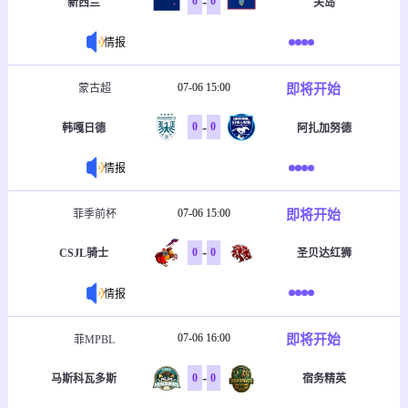
-
0
0
新西兰
关岛
情报
07-06 15:00
即将开始
蒙古超
-
0
0
韩嘎日德
阿扎加努德
情报
07-06 15:00
即将开始
菲季前杯
-
0
0
CSJL骑士
圣贝达红狮
情报
07-06 16:00
即将开始
菲MPBL
-
0
0
马斯科瓦多斯
宿务精英