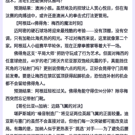
战术，法老们还能保持优雅吗？
预测结果：澳洲小胜。虽然埃及的控球让人赏心悦目，但在淘
汰赛的肉搏战中，或许还是澳洲人的拳击式打法更管用。
【阿根廷vs佛得角：梅西的魔法时刻】
迈阿密的硬石球场将迎来最残酷的考验——没有顶棚，没有空
调，只有加勒比海炙热的阳光。不过对梅西来说，这里就像第二个
家。阿根廷人小组赛早早轮休，现在正摩拳擦掌等着大干一场。
佛得角这支"平局大师"把防守玩成了行为艺术。但面对梅西的
任意球绝技，40岁的老门将沃齐尼亚那双饱经风霜的手，真能挡住
死角的刁钻射门吗？更别说傍晚六点的阳光，正好会晃得守门员眼
前发晕。要是让梅西在禁区弧顶获得起脚机会，恐怕连补射的机会
都不会留给佛得角人。
预测结果：阿根廷轻松过关。佛得角能守得住90分钟？除非梅
西突然忘记带射门靴。
【哥伦比亚vs加纳：边路飞翼的对决】
堪萨斯城的"噪音制造厂"将见证两位英超飞翼的正面较量。迪
亚斯与塞门约虽然不会直接对话，但他们每一次突破都可能改变战
局。有趣的是，加纳人似乎更热衷于"挑选"对手——为了避免后腰