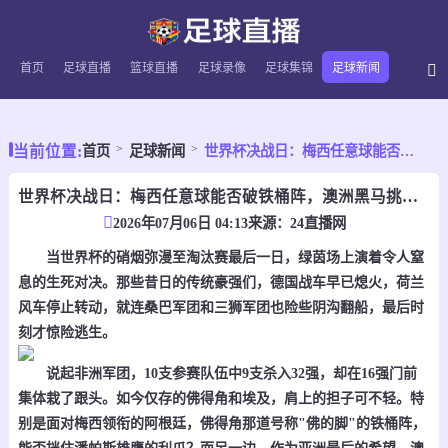
首页
足球直播
篮球直播
足球录像
足球集锦
足球新闻
当前位置:
首页
足球新闻
世界杯决战日：梅西任意球能否破铁桶阵，澳洲黑马挑战非洲劲旅
世界杯决战日：梅西任意球能否破铁桶阵，澳洲黑马挑战非洲劲旅
2026年07月06日 04:13
来源：
24直播网
当世界杯的硝烟弥漫至淘汰赛最后一日，绿茵场上演着令人窒
息的生死对决。那些昔日的传统豪强们，德国战车早已熄火，荷兰
风车停止转动，就连桑巴军团和三狮军团也险些阴沟翻船，最后时
刻才惊险逃生。
说起非洲军团，10支参赛队伍中9支杀入32强，却在16强门前
集体栽了跟头。如今仅存的佛得角和埃及，肩上的担子可不轻。特
别是面对梅西领衔的阿根廷，佛得角那道号称"佛的脚"的铁桶阵，