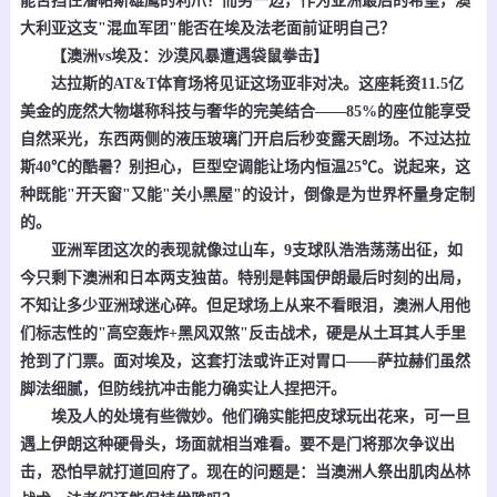
能否挡住潘帕斯雄鹰的利爪？而另一边，作为亚洲最后的希望，澳
大利亚这支"混血军团"能否在埃及法老面前证明自己？
【澳洲vs埃及：沙漠风暴遭遇袋鼠拳击】
达拉斯的AT&T体育场将见证这场亚非对决。这座耗资11.5亿
美金的庞然大物堪称科技与奢华的完美结合——85%的座位能享受
自然采光，东西两侧的液压玻璃门开启后秒变露天剧场。不过达拉
斯40℃的酷暑？别担心，巨型空调能让场内恒温25℃。说起来，这
种既能"开天窗"又能"关小黑屋"的设计，倒像是为世界杯量身定制
的。
亚洲军团这次的表现就像过山车，9支球队浩浩荡荡出征，如
今只剩下澳洲和日本两支独苗。特别是韩国伊朗最后时刻的出局，
不知让多少亚洲球迷心碎。但足球场上从来不看眼泪，澳洲人用他
们标志性的"高空轰炸+黑风双煞"反击战术，硬是从土耳其人手里
抢到了门票。面对埃及，这套打法或许正对胃口——萨拉赫们虽然
脚法细腻，但防线抗冲击能力确实让人捏把汗。
埃及人的处境有些微妙。他们确实能把皮球玩出花来，可一旦
遇上伊朗这种硬骨头，场面就相当难看。要不是门将那次争议出
击，恐怕早就打道回府了。现在的问题是：当澳洲人祭出肌肉丛林