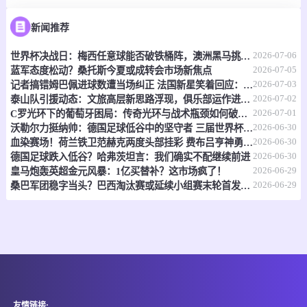
-
0
0
临沂奕虎U21
石家庄功夫U21
新闻推荐
2026-07-06
情报
世界杯决战日：梅西任意球能否破铁桶阵，澳洲黑马挑战非洲劲旅
2026-07-05
蓝军态度松动？桑托斯今夏或成转会市场新焦点
2026-07-03
记者搞错姆巴佩进球数遭当场纠正 法国新星笑着回应：是18球
07-06 17:00
即将开始
澳中女联
2026-07-02
泰山队引援动态：文旅高层新思路浮现，俱乐部运作进行时
2026-07-01
C罗光环下的葡萄牙困局：传奇光环与战术瓶颈如何破局？
-
0
0
伍德维尔勇士女篮
森林维尔老鹰女篮
2026-06-30
沃勒尔力挺纳帅：德国足球低谷中的坚守者 三届世界杯之痛亟待破解
2026-06-30
血染赛场！荷兰铁卫范赫克两度头部挂彩 费布吕亨神勇扑救力保城门不失
情报
2026-06-30
德国足球跌入低谷？哈弗茨坦言：我们确实不配继续前进
2026-06-29
皇马炮轰英超金元风暴：1亿买替补？这市场疯了！
07-06 17:00
即将开始
2026-06-29
缅甸女联
桑巴军团稳字当头？巴西淘汰赛或延续小组赛末轮首发配置
-
0
0
掸联女足
幼狮FC女足
情报
07-06 17:00
即将开始
菲季前杯
友情链接: