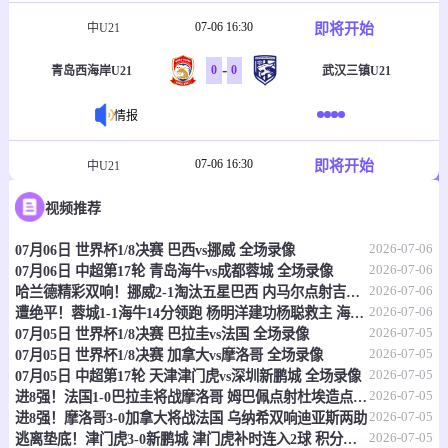
07-06 16:30
即将开始
中U21
-
0
0
青岛西海岸U21
武汉三镇U21
情报
07-06 16:30
即将开始
中U21
-
0
0
视频推荐
兰州陇原竞技U21
青岛红狮U21
2026-07-06
07月06日 世界杯1/8决赛 巴西vs挪威 全场录像
情报
2026-07-06
07月06日 中超第17轮 青岛海牛vs成都蓉城 全场录像
2026-07-06
哈兰德精彩双响！挪威2-1淘汰五星巴西 内马尔点射吉马良斯失点
07-06 16:30
即将开始
中U21
2026-07-06
遭绝平！蓉城1-1海牛14分领跑 杨明洋建功杨聪救主 海牛仍倒数第3
2026-07-05
07月05日 世界杯1/8决赛 巴拉圭vs法国 全场录像
-
0
0
云南玉昆U21
辽宁铁人U21
2026-07-05
07月05日 世界杯1/8决赛 加拿大vs摩洛哥 全场录像
2026-07-05
07月05日 中超第17轮 天津津门虎vs深圳新鹏城 全场录像
情报
2026-07-05
进8强！法国1-0巴拉圭将战摩洛哥 姆巴佩点射杜埃造点主裁引争议
2026-07-05
进8强！摩洛哥3-0加拿大将战法国 乌纳希双响迪亚斯两助
2026-07-05
逃离垫底！津门虎3-0新鹏城 津门虎补时连入2球 积分平三镇升第15
07-06 16:30
即将开始
中U21