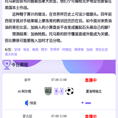
托马斯因官司问题被加拿大拒签，他们宁可输给克罗地亚也要留在
美国本土作战。
这种精于算计的做法，在世界杯历史上可没少栽跟头。四年前
西班牙挑对手结果碰上摩洛哥的教训还历历在目。如今面对来势汹
汹的哥伦比亚，加纳人的小算盘会不会变成搬起石头砸自己的脚？
预测结果：加纳险胜。托马斯的防守覆盖面或许能成为关键，
但比赛很可能要拖入加时才见分晓。
标签：
足球
埃及
梅西
精华
世界杯
阿根廷
佛得角
加纳
哥伦比亚
澳大利亚
今日赛程
07-06 11:00
直播中
美甲
-
0
1
AV阿尔塔
夏洛特独立
情报
07-06 12:00
直播中
蒙古超