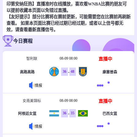
印第安纳狂热】直播准时在线播放，喜欢看WNBA比赛的朋友可
以提前收藏本页面以免错过直播。
【友好提示】部分比赛将在赛前更新，可能需要您在比赛前再刷新
查看。 如果本页面比赛已经过期已经过期，或者以上信号都无
效，请查看最新直播信号。
今日赛程
08-09 08:00
直播中
智利联
-
36
48
高路高路
康塞普森
情报
08-09 08:00
直播中
女南美锦标
-
36
35
阿根廷女篮
巴西女篮
情报