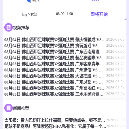
08-09 11:00
即将开始
Big V女篮
-
0
0
沃兰代特女篮
布林袋鼠女篮
视频推荐
2026-08-05
08月04日 佛山西甲足球联赛32强淘汰赛 肇庆恒骏成 VS 三七互娱 全场录像
情报
2026-08-05
08月04日 佛山西甲足球联赛32强淘汰赛 贪玩游戏 VS 美的薪火 全场录像
2026-08-05
08月04日 佛山西甲足球联赛32强淘汰赛 广东西南建设 VS 香港圣徒 全场录像
08-09 11:30
即将开始
萨尔LNBS
2026-08-05
08月04日 佛山西甲足球联赛32强淘汰赛 藝品高國際 VS 湛江狂狼·粵辉能源 全场录像
2026-08-04
08月03日 佛山西甲足球联赛32强淘汰赛 广东客家青年 VS 广州英华思力U17 全场录像
-
0
0
萨尔瓦多雷霆
富埃尔萨
2026-08-04
08月03日 佛山西甲足球联赛32强淘汰赛 广州求信 VS 顺德新青年 全场录像
2026-08-04
08月03日 佛山西甲足球联赛32强淘汰赛 大塘控股 VS 茂名市点都得 全场录像
情报
2026-08-04
08月03日 佛山西甲足球联赛32强淘汰赛 广东凤铝 VS 湛江八部科技 全场录像
2026-08-04
08月03日 佛山西甲足球联赛32强淘汰赛 广州蜀地红 VS 广州戴拿模 全场录像
NBL(A)
08-09 12:00
2026-08-04
即将开始
08月03日 佛山西甲足球联赛32强淘汰赛 三水乐民兴健力宝 VS 中国澳门澳科精英 全场录像
-
0
0
墨尔本联
日本B聯賽聯隊
新闻推荐
情报
2026-08-08
太阳报：费内巴切盯上拉什福德，只要他点头，钱不是问题
2026-08-06
足球不是商品！阿隆索怒怼FIFA私有化：它属于每一个普通人