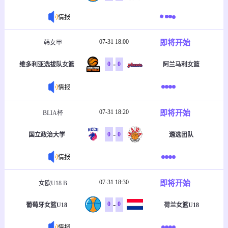
情报
07-31 18:00
即将开始
韩女甲
-
0
0
维多利亚选拔队女篮
阿兰马利女篮
情报
07-31 18:20
即将开始
BLIA杯
-
0
0
国立政治大学
遴选团队
情报
07-31 18:30
即将开始
女欧U18 B
-
0
0
葡萄牙女篮U18
荷兰女篮U18
情报