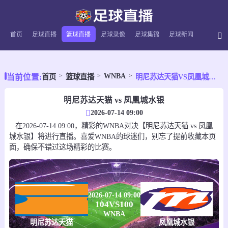
首页
足球直播
篮球直播
足球录像
足球集锦
足球新闻
WNBA
当前位置:
首页
篮球直播
明尼苏达天猫VS凤凰城水银
明尼苏达天猫 vs 凤凰城水银
2026-07-14 09:00
在2026-07-14 09:00，精彩的WNBA对决【明尼苏达天猫 vs 凤凰
城水银】将进行直播。喜爱WNBA的球迷们，别忘了提前收藏本页
面，确保不错过这场精彩的比赛。
2026-07-14 09:00
104
VS
100
WNBA
明尼苏达天猫
凤凰城水银