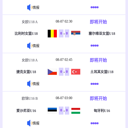
情报
08-07 02:30
即将开始
女欧U18 A
-
0
0
比利时女篮U18
塞尔维亚女篮U18
情报
08-07 02:45
即将开始
女欧U18 A
-
0
0
捷克女篮U18
土耳其女篮U18
情报
08-07 03:00
即将开始
欧锦U16 B
-
0
0
爱沙尼亚U16
匈牙利U16
情报