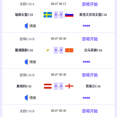
08-07 00:15
即将开始
女欧U18 A
-
0
0
瑞典女篮U18
斯洛文尼亚女篮U18
情报
08-07 00:30
即将开始
欧锦U16 B
-
0
0
塞浦路斯U16
北马其顿U16
情报
08-07 00:30
即将开始
欧锦U16 B
-
0
0
奥地利U16
英格兰U16
情报
08-07 00:30
即将开始
女欧U16 B