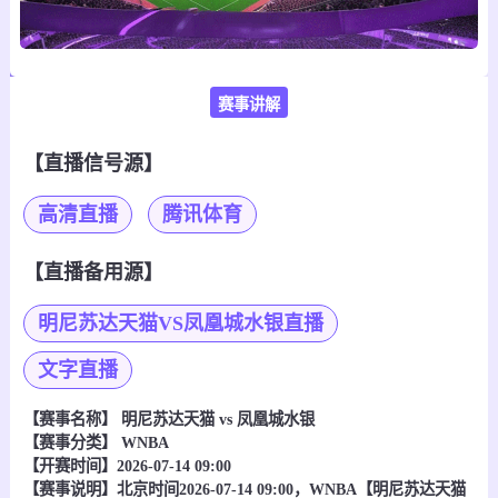
赛事讲解
【直播信号源】
高清直播
腾讯体育
【直播备用源】
明尼苏达天猫VS凤凰城水银直播
文字直播
【赛事名称】
明尼苏达天猫 vs 凤凰城水银
【赛事分类】
WNBA
【开赛时间】2026-07-14 09:00
【赛事说明】北京时间2026-07-14 09:00，WNBA【明尼苏达天猫