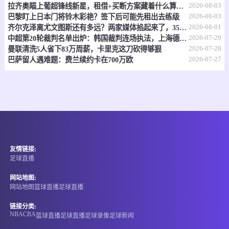
-
0
0
马达加斯加U18
摩洛哥U18
2026-08-03
拉齐奥瞄上葡超锋线新星，租借+买断方案藏着什么算盘？
2026-08-03
巴黎盯上日本门将铃木彩艳？签下后可能先租出去练级
2026-08-01
情报
齐尔克泽离尤文图斯还有多远？两家媒体掐起来了，3500万欧元成了坎
2026-07-29
中超第20轮裁判名单出炉：韩国裁判连场执法，上海德比交给艾堃
2026-07-28
曼联清洗5人省下83万周薪，卡里克这刀砍得够狠
08-08 03:30
即将开始
卢旺达联
2026-07-27
巴萨留人遇难题：费兰续约卡在700万欧
-
0
0
卢旺达能源集团
爱国者队
情报
08-08 04:30
即将开始
女南美锦标
-
0
0
哥伦比亚女篮
智利女篮
友情链接:
足球直播
情报
网站地图:
网站地图
篮球直播
足球直播
08-08 06:30
即将开始
巴西U22
链接分类:
-
NBA
CBA
0
0
蒂朱卡U22
埃斯科利尼亚U22
篮球直播
足球直播
足球录像
足球新闻