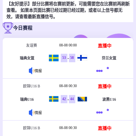
【友好提示】部分比赛将在赛前更新，可能需要您在比赛前再刷新
查看。 如果本页面比赛已经过期已经过期，或者以上信号都无
效，请查看最新直播信号。
今日赛程
08-08 00:00
直播中
友谊赛
-
53
58
瑞典女篮
芬兰女篮
情报
08-08 00:30
直播中
欧锦U16 B
-
42
44
瑞典U16
波黑U16
情报
08-08 00:30
直播中
欧锦U16 B