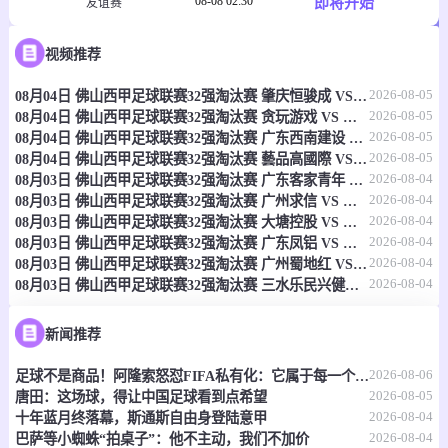
08-08 02:30
即将开始
友谊赛
-
0
0
立陶宛女篮
拉脱维亚女篮
视频推荐
情报
2026-08-05
08月04日 佛山西甲足球联赛32强淘汰赛 肇庆恒骏成 VS 三七互娱 全场录像
2026-08-05
08月04日 佛山西甲足球联赛32强淘汰赛 贪玩游戏 VS 美的薪火 全场录像
08-08 03:00
2026-08-05
即将开始
欧锦U16 B
08月04日 佛山西甲足球联赛32强淘汰赛 广东西南建设 VS 香港圣徒 全场录像
2026-08-05
08月04日 佛山西甲足球联赛32强淘汰赛 藝品高國際 VS 湛江狂狼·粵辉能源 全场录像
-
2026-08-04
0
0
08月03日 佛山西甲足球联赛32强淘汰赛 广东客家青年 VS 广州英华思力U17 全场录像
芬兰U16
卢森堡U16
2026-08-04
08月03日 佛山西甲足球联赛32强淘汰赛 广州求信 VS 顺德新青年 全场录像
2026-08-04
08月03日 佛山西甲足球联赛32强淘汰赛 大塘控股 VS 茂名市点都得 全场录像
情报
2026-08-04
08月03日 佛山西甲足球联赛32强淘汰赛 广东凤铝 VS 湛江八部科技 全场录像
2026-08-04
08月03日 佛山西甲足球联赛32强淘汰赛 广州蜀地红 VS 广州戴拿模 全场录像
08-08 03:00
即将开始
欧锦U16 B
2026-08-04
08月03日 佛山西甲足球联赛32强淘汰赛 三水乐民兴健力宝 VS 中国澳门澳科精英 全场录像
-
0
0
葡萄牙U16
爱尔兰U16
新闻推荐
情报
2026-08-06
足球不是商品！阿隆索怒怼FIFA私有化：它属于每一个普通人
2026-08-05
唐田：这场球，得让中国足球看到点希望
08-08 03:30
即将开始
非锦U18
2026-08-04
十年蓝月终落幕，斯通斯自由身登陆意甲
2026-08-04
巴萨等小蜘蛛“拍桌子”：他不主动，我们不加价