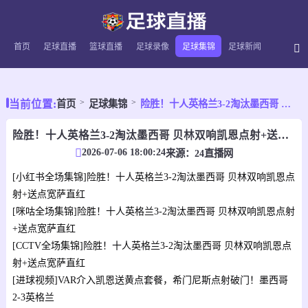
首页
足球直播
篮球直播
足球录像
足球集锦
足球新闻
当前位置:
首页
足球集锦
险胜！十人英格兰3-2淘汰墨西哥 贝林双响凯恩点射+送点宽萨直红
险胜！十人英格兰3-2淘汰墨西哥 贝林双响凯恩点射+送点宽萨直红
2026-07-06 18:00:24
来源：
24直播网
[小红书全场集锦]险胜！十人英格兰3-2淘汰墨西哥 贝林双响凯恩点
射+送点宽萨直红
[咪咕全场集锦]险胜！十人英格兰3-2淘汰墨西哥 贝林双响凯恩点射
+送点宽萨直红
[CCTV全场集锦]险胜！十人英格兰3-2淘汰墨西哥 贝林双响凯恩点
射+送点宽萨直红
[进球视频]VAR介入凯恩送黄点套餐，希门尼斯点射破门！墨西哥
2-3英格兰