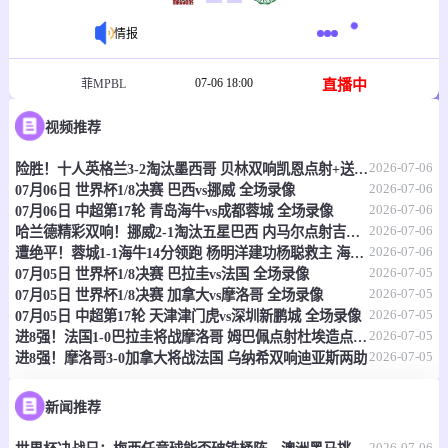
情报
07-06 18:00
直播中
菲MPBL
-
0
0
视频推荐
玄山勇士
黎刹十字军
2026-07-06
险胜！十人英格兰3-2淘汰墨西哥 贝林双响凯恩点射+送点宽萨直红
情报
2026-07-06
07月06日 世界杯1/8决赛 巴西vs挪威 全场录像
2026-07-06
07月06日 中超第17轮 青岛海牛vs成都蓉城 全场录像
07-06 18:00
直播中
欧锦U16 C
2026-07-06
哈兰德精彩双响！挪威2-1淘汰五星巴西 内马尔点射吉马良斯失点
2026-07-06
遭绝平！蓉城1-1海牛14分领跑 杨明洋建功杨聪救主 海牛仍倒数第3
-
0
0
阿尔巴尼亚U16
摩尔多瓦U16
2026-07-05
07月05日 世界杯1/8决赛 巴拉圭vs法国 全场录像
2026-07-05
07月05日 世界杯1/8决赛 加拿大vs摩洛哥 全场录像
情报
2026-07-05
07月05日 中超第17轮 天津津门虎vs深圳新鹏城 全场录像
2026-07-05
进8强！法国1-0巴拉圭将战摩洛哥 姆巴佩点射杜埃造点主裁引争议
2026-07-05
进8强！摩洛哥3-0加拿大将战法国 乌纳希双响迪亚斯两助
07-06 18:00
直播中
菲MPBL
-
0
0
艾莫斯阿吉马特
巴塔安利瑟斯
新闻推荐
2026-07-06
情报