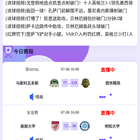
[进球视频]戈登倒地造点凯恩点射破门！十人英格兰3-1领先墨西哥
[进球视频]扳回一球！孔萨门前解围不远，基尼奥内斯爆射破门
[进球视频]打懵了！凯恩送助攻，贝林厄姆包抄破门2分钟2球
[进球视频]萨卡边路传中助攻，贝林厄姆鱼跃头球破门
[红牌罚下]宽萨飞铲对手小腿，VAR介入判罚红牌，英格兰少打1人
今日赛程
07-06 16:00
直播中
菲MPBL
-
77
124
马斯科瓦多斯
宿务精英
情报
07-06 16:00
直播中
友谊赛
-
72
56
高丽大学
明知大学