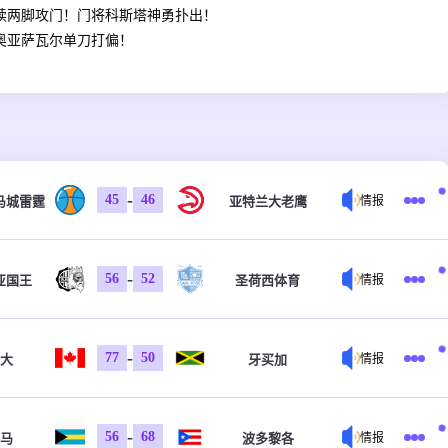
连续两脚攻门！门将科斯塔神勇扑出！
，奥亚萨瓦尔单刀打偏！
-
45
46
马城雷霆
亚特兰大老鹰
情报
-
56
52
亚国王
圣荷西体育
情报
-
77
50
大
牙买加
情报
-
56
68
马
波多黎各
情报