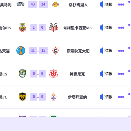
-
43
34
奥马刺
洛杉矶湖人
情报
-
1
0
瑞尔RS
哥梅里卡西亚MS
情报
-
11
15
达天猫
康涅狄克太阳
情报
-
0
0
斯CS
特克尼克
情报
-
0
0
逊FC
伊塔拜亚纳
情报
-
0
0
普西翁
迪帕特斯
情报