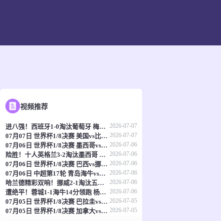
视频推荐
2026-07-07
进八强！西班牙1-0淘汰葡萄牙 梅里诺91分钟绝杀41岁C罗最后一舞
2026-07-07
07月07日 世界杯1/8决赛 美国vs比利时 进球
2026-07-06
07月06日 世界杯1/8决赛 墨西哥vs英格兰 全场录像
2026-07-06
险胜！十人英格兰3-2淘汰墨西哥 贝林双响凯恩点射+送点宽萨直红
2026-07-06
07月06日 世界杯1/8决赛 巴西vs挪威 全场录像
2026-07-06
07月06日 中超第17轮 青岛海牛vs成都蓉城 全场录像
2026-07-06
哈兰德精彩双响！挪威2-1淘汰五星巴西 内马尔点射吉马良斯失点
2026-07-06
遭绝平！蓉城1-1海牛14分领跑 杨明洋建功杨聪救主 海牛仍倒数第3
2026-07-05
07月05日 世界杯1/8决赛 巴拉圭vs法国 全场录像
2026-07-05
07月05日 世界杯1/8决赛 加拿大vs摩洛哥 全场录像